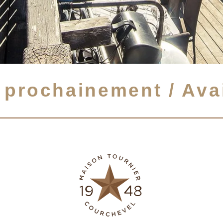
RN
O
ROLE
 prochainement / Ava