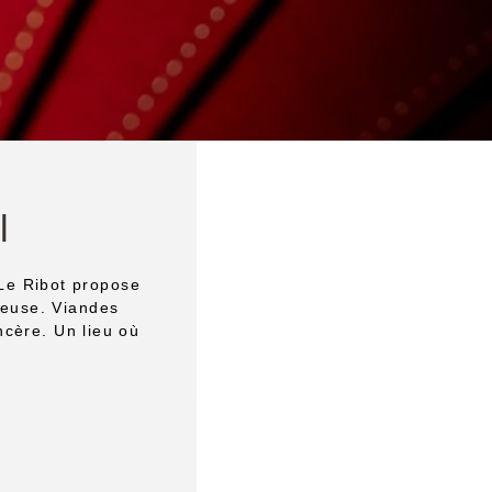
l
Le Ribot propose
reuse. Viandes
ncère. Un lieu où