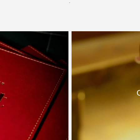
.
RN
O
ROLE